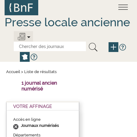
Aller
Panneau de gestion des cookies
au
contenu
principal
Presse locale ancienne
Accueil
>
Liste de résultats
1 journal ancien
numérisé
VOTRE AFFINAGE
Accès en ligne
Journaux numérisés
Départements