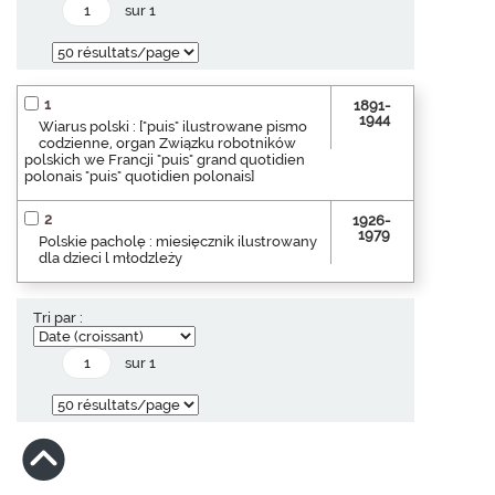
sur 1
1
1891-
1944
Wiarus polski : ["puis" ilustrowane pismo
codzienne, organ Związku robotników
polskich we Francji "puis" grand quotidien
polonais "puis" quotidien polonais]
2
1926-
1979
Polskie pacholę : miesięcznik ilustrowany
dla dzieci l młodzleży
Tri par :
sur 1