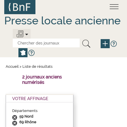
Aller
Panneau de gestion des cookies
au
contenu
principal
Presse locale ancienne
Accueil
>
Liste de résultats
2 journaux anciens
numérisés
VOTRE AFFINAGE
Départements
59 Nord
69 Rhône