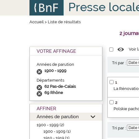
Aller
Panneau de gestion des cookies
Presse local
au
contenu
principal
Accueil
>
Liste de résultats
2 journ
Voir 
VOTRE AFFINAGE
Tri par :
Années de parution
1900 - 1999
Départements
1
62 Pas-de-Calais
La Rénovation
69 Rhône
2
AFFINER
Polskie pacho
Années de parution
1900 - 1999 (2)
Tri par :
1900 - 1909 (1)
1910 - 1919 (1)