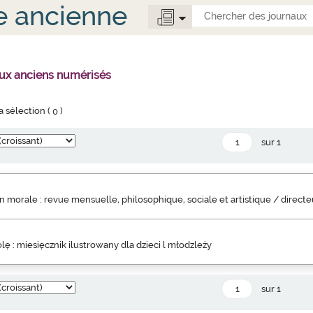
e ancienne
aux anciens numérisés
la sélection (
0
)
sur 1
 morale : revue mensuelle, philosophique, sociale et artistique / direct
lę : miesięcznik ilustrowany dla dzieci l młodzleży
sur 1