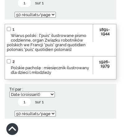
sur 1
1
1891-
1944
Wiarus polski : ["puis" ilustrowane pismo
codzienne, organ Związku robotników
polskich we Francji "puis" grand quotidien
polonais "puis" quotidien polonais]
2
1926-
1979
Polskie pacholę : miesięcznik ilustrowany
dla dzieci l młodzleży
Tri par :
sur 1