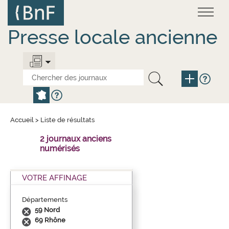
Aller
Panneau de gestion des cookies
au
contenu
principal
Presse locale ancienne
Accueil
>
Liste de résultats
2 journaux anciens
numérisés
VOTRE AFFINAGE
Départements
59 Nord
69 Rhône