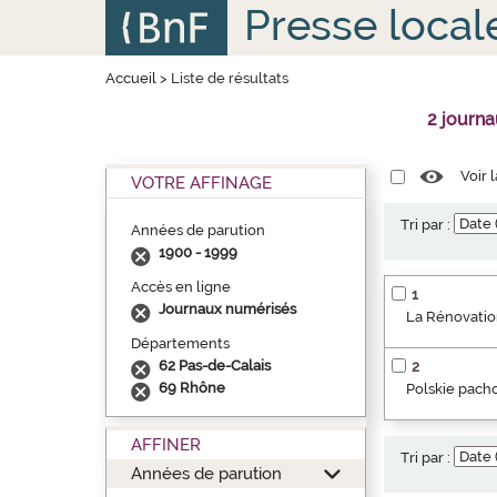
Aller
Panneau de gestion des cookies
Presse local
au
contenu
principal
Accueil
>
Liste de résultats
2 journ
Voir 
VOTRE AFFINAGE
Tri par :
Années de parution
1900 - 1999
Accès en ligne
1
Journaux numérisés
La Rénovation
Départements
62 Pas-de-Calais
2
69 Rhône
Polskie pacho
AFFINER
Tri par :
Années de parution