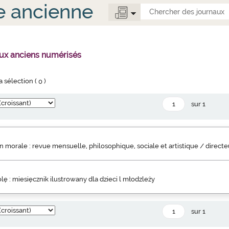
e ancienne
aux anciens numérisés
la sélection (
0
)
sur 1
 morale : revue mensuelle, philosophique, sociale et artistique / direct
lę : miesięcznik ilustrowany dla dzieci l młodzleży
sur 1