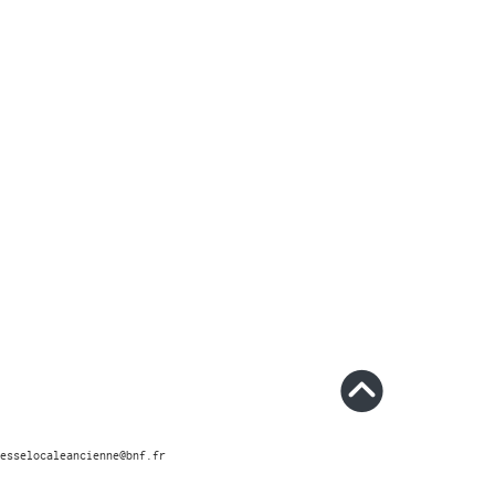
esselocaleancienne@bnf.fr