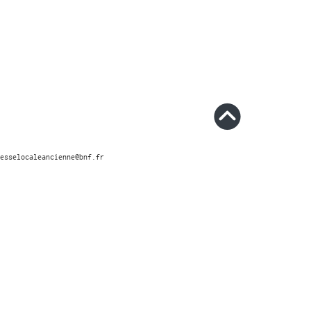
esselocaleancienne@bnf.fr