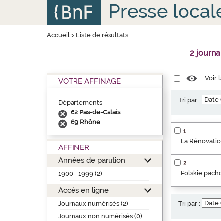
Aller
Panneau de gestion des cookies
Presse local
au
contenu
principal
Accueil
>
Liste de résultats
2 journ
Voir 
VOTRE AFFINAGE
Tri par :
Départements
62 Pas-de-Calais
69 Rhône
1
La Rénovation
AFFINER
Années de parution
2
Polskie pacho
1900 - 1999 (2)
Accès en ligne
Journaux numérisés (2)
Tri par :
Journaux non numérisés (0)