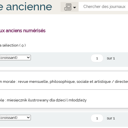
e ancienne
aux anciens numérisés
la sélection (
0
)
sur 1
 morale : revue mensuelle, philosophique, sociale et artistique / direct
lę : miesięcznik ilustrowany dla dzieci l młodzleży
sur 1