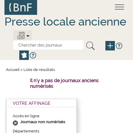
Aller
Panneau de gestion des cookies
au
contenu
principal
Presse locale ancienne
Accueil
>
Liste de résultats
Il n'y a pas de journaux anciens
numérisés
VOTRE AFFINAGE
Accès en ligne
Journaux non numérisés
Départements