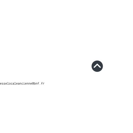
esselocaleancienne@bnf.fr