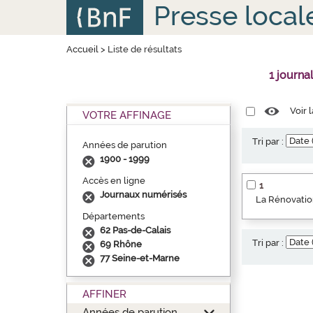
Aller
Panneau de gestion des cookies
Presse local
au
contenu
principal
Accueil
>
Liste de résultats
1 journa
Voir 
VOTRE AFFINAGE
Tri par :
Années de parution
1900 - 1999
Accès en ligne
1
Journaux numérisés
La Rénovation
Départements
62 Pas-de-Calais
Tri par :
69 Rhône
77 Seine-et-Marne
AFFINER
Années de parution