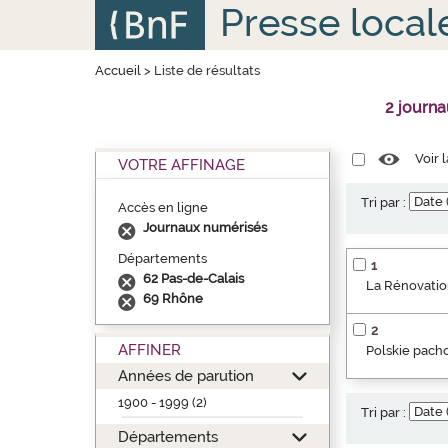
Aller
Panneau de gestion des cookies
Presse local
au
contenu
principal
Accueil
>
Liste de résultats
2 journ
Voir 
VOTRE AFFINAGE
Tri par :
Accès en ligne
Journaux numérisés
Départements
1
62 Pas-de-Calais
La Rénovation
69 Rhône
2
AFFINER
Polskie pacho
Années de parution
1900 - 1999 (2)
Tri par :
Départements