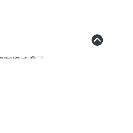
esselocaleancienne@bnf.fr