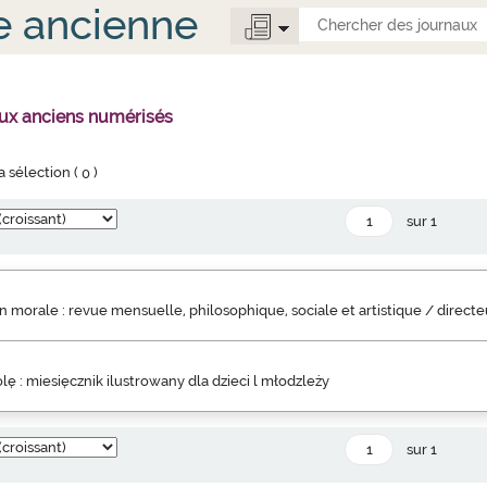
e ancienne
aux anciens numérisés
la sélection (
0
)
sur 1
 morale : revue mensuelle, philosophique, sociale et artistique / direct
lę : miesięcznik ilustrowany dla dzieci l młodzleży
sur 1