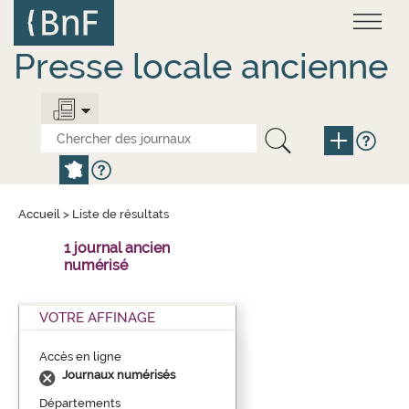
Aller
Panneau de gestion des cookies
au
contenu
principal
Presse locale ancienne
Accueil
>
Liste de résultats
1 journal ancien
numérisé
VOTRE AFFINAGE
Accès en ligne
Journaux numérisés
Départements