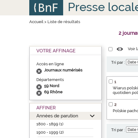
Aller
Panneau de gestion des cookies
Presse local
au
contenu
principal
Accueil
>
Liste de résultats
2 journ
Voir 
VOTRE AFFINAGE
Tri par :
Accès en ligne
Journaux numérisés
Départements
1
59 Nord
Wiarus polski
69 Rhône
quotidien pol
2
AFFINER
Polskie pacho
Années de parution
1800 - 1899 (1)
Tri par :
1900 - 1999 (2)