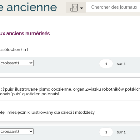
e ancienne
aux anciens numérisés
la sélection (
0
)
sur 1
 : ["puis" ilustrowane pismo codzienne, organ Związku robotników polskich
onais "puis" quotidien polonais]
lę : miesięcznik ilustrowany dla dzieci l młodzleży
sur 1