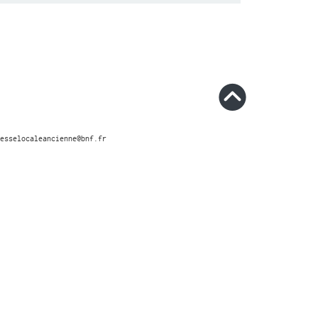
esselocaleancienne@bnf.fr