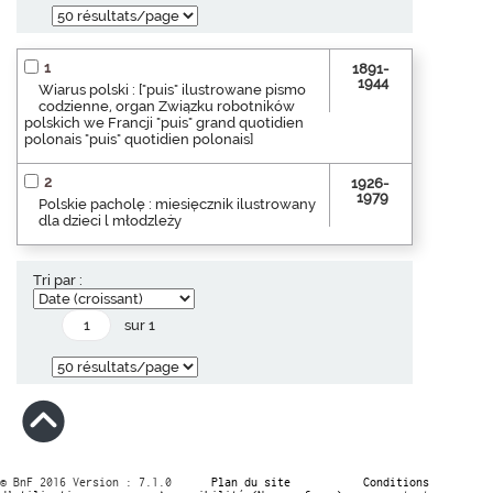
1
1891-
1944
Wiarus polski : ["puis" ilustrowane pismo
codzienne, organ Związku robotników
polskich we Francji "puis" grand quotidien
polonais "puis" quotidien polonais]
2
1926-
1979
Polskie pacholę : miesięcznik ilustrowany
dla dzieci l młodzleży
Tri par :
sur 1
© BnF 2016 Version : 7.1.0
Plan du site
Conditions