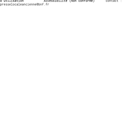
d’utilisation
Accessibilité (Non conforme)
contact :
presselocaleancienne@bnf.fr