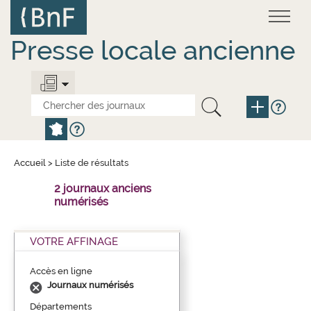
Aller
Panneau de gestion des cookies
au
contenu
principal
Presse locale ancienne
Accueil
>
Liste de résultats
2 journaux anciens
numérisés
VOTRE AFFINAGE
Accès en ligne
Journaux numérisés
Départements