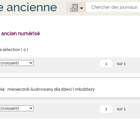
e ancienne
l ancien numérisé
la sélection (
0
)
sur 1
lę : miesięcznik ilustrowany dla dzieci l młodzleży
sur 1