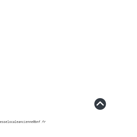
esselocaleancienne@bnf.fr