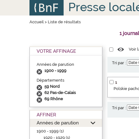
Aller
Panneau de gestion des cookies
Presse local
au
contenu
principal
Accueil
>
Liste de résultats
1 journa
Voir 
VOTRE AFFINAGE
Tri par :
Années de parution
1900 - 1999
Départements
1
59 Nord
Polskie pacho
62 Pas-de-Calais
69 Rhône
Tri par :
AFFINER
Années de parution
1900 - 1999 (1)
1920 - 1929 (1)