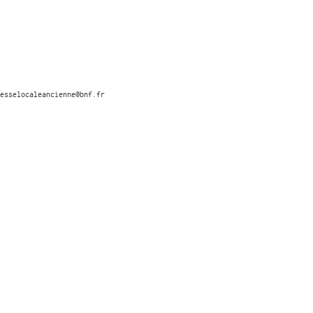
esselocaleancienne@bnf.fr