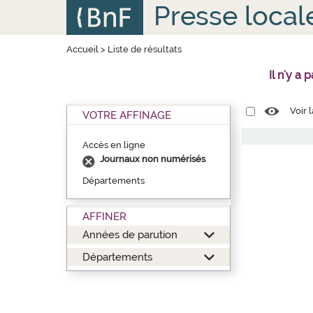
Aller
Panneau de gestion des cookies
Presse local
au
contenu
principal
Accueil
>
Liste de résultats
Il n'y a
Voir 
VOTRE AFFINAGE
Accès en ligne
Journaux non numérisés
Départements
AFFINER
Années de parution
Départements