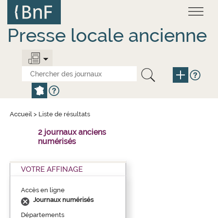
Aller
Panneau de gestion des cookies
au
contenu
principal
Presse locale ancienne
Accueil
>
Liste de résultats
2 journaux anciens
numérisés
VOTRE AFFINAGE
Accès en ligne
Journaux numérisés
Départements