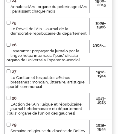
24
1900-
2015
Annales d'Ars : organe du pélerinage d'Ars
: paraissant chaque mois
25
1905-
1906
Le Réveil de l'Ain : Journal de la
démocratie républicaine du département
26
1905-...
Esperanto : propaganda ĵurnalo por la
lingvo helpa internacia ["puis" oficiala
organo de Universala Esperanto-asocio]
27
1912-
1914
Le Carillon et les petites affiches
bressanes : mondain, littéraire, artistique,
sportif, commercial
28
1913-
1925
L'Action de l'Ain : laïque et républicaine :
journal hebdomadaire du département
["puis" organe de l'union des gauches]
29
1915-
1944
Semaine religieuse du diocèse de Belley