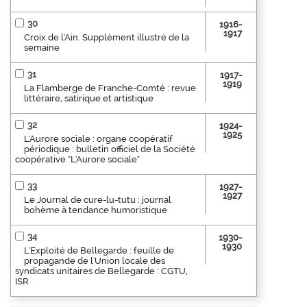
30
1916-
1917
Croix de l'Ain. Supplément illustré de la
semaine
31
1917-
1919
La Flamberge de Franche-Comté : revue
littéraire, satirique et artistique
32
1924-
1925
L'Aurore sociale : organe coopératif
périodique : bulletin officiel de la Société
coopérative "L'Aurore sociale"
33
1927-
1927
Le Journal de cure-lu-tutu : journal
bohème à tendance humoristique
34
1930-
1930
L'Exploité de Bellegarde : feuille de
propagande de l'Union locale des
syndicats unitaires de Bellegarde : CGTU,
ISR