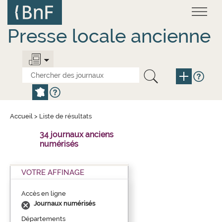
Aller
Panneau de gestion des cookies
au
contenu
principal
Presse locale ancienne
Accueil
>
Liste de résultats
34 journaux anciens
numérisés
VOTRE AFFINAGE
Accès en ligne
Journaux numérisés
Départements