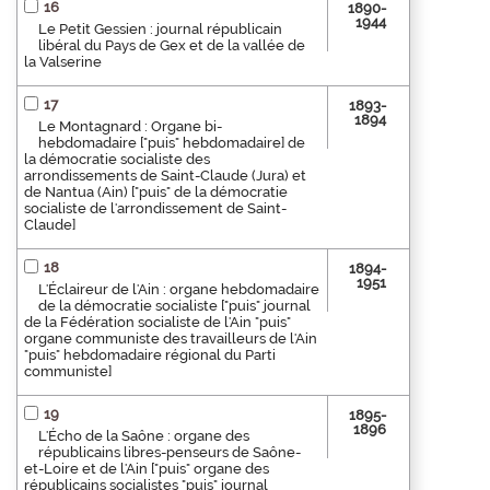
16
1890-
1944
Le Petit Gessien : journal républicain
libéral du Pays de Gex et de la vallée de
la Valserine
17
1893-
1894
Le Montagnard : Organe bi-
hebdomadaire ["puis" hebdomadaire] de
la démocratie socialiste des
arrondissements de Saint-Claude (Jura) et
de Nantua (Ain) ["puis" de la démocratie
socialiste de l'arrondissement de Saint-
Claude]
18
1894-
1951
L'Éclaireur de l'Ain : organe hebdomadaire
de la démocratie socialiste ["puis" journal
de la Fédération socialiste de l'Ain "puis"
organe communiste des travailleurs de l'Ain
"puis" hebdomadaire régional du Parti
communiste]
19
1895-
1896
L'Écho de la Saône : organe des
républicains libres-penseurs de Saône-
et-Loire et de l'Ain ["puis" organe des
républicains socialistes "puis" journal