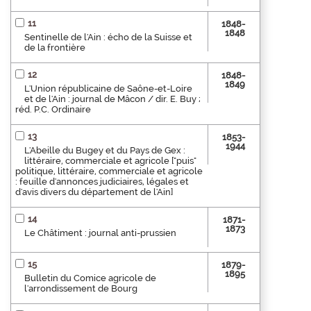
11
1848-
1848
Sentinelle de l'Ain : écho de la Suisse et
de la frontière
12
1848-
1849
L'Union républicaine de Saône-et-Loire
et de l'Ain : journal de Mâcon / dir. E. Buy ;
réd. P.C. Ordinaire
13
1853-
1944
L'Abeille du Bugey et du Pays de Gex :
littéraire, commerciale et agricole ["puis"
politique, littéraire, commerciale et agricole
: feuille d'annonces judiciaires, légales et
d'avis divers du département de l'Ain]
14
1871-
1873
Le Châtiment : journal anti-prussien
15
1879-
1895
Bulletin du Comice agricole de
l'arrondissement de Bourg