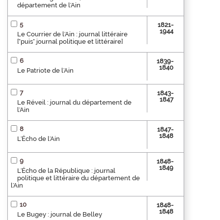
département de l'Ain
5
1821-
1944
Le Courrier de l'Ain : journal littéraire
["puis" journal politique et littéraire]
6
1839-
1840
Le Patriote de l'Ain
7
1843-
1847
Le Réveil : journal du département de
l'Ain
8
1847-
1848
L'Écho de l'Ain
9
1848-
1849
L'Écho de la République : journal
politique et littéraire du département de
l'Ain
10
1848-
1848
Le Bugey : journal de Belley