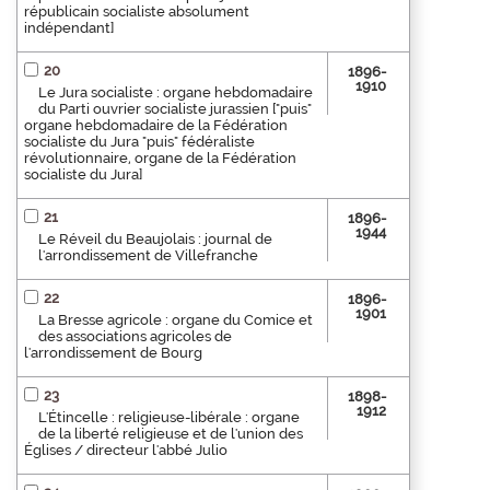
républicain socialiste absolument
indépendant]
20
1896-
1910
Le Jura socialiste : organe hebdomadaire
du Parti ouvrier socialiste jurassien ["puis"
organe hebdomadaire de la Fédération
socialiste du Jura "puis" fédéraliste
révolutionnaire, organe de la Fédération
socialiste du Jura]
21
1896-
1944
Le Réveil du Beaujolais : journal de
l'arrondissement de Villefranche
22
1896-
1901
La Bresse agricole : organe du Comice et
des associations agricoles de
l'arrondissement de Bourg
23
1898-
1912
L'Étincelle : religieuse-libérale : organe
de la liberté religieuse et de l'union des
Églises / directeur l'abbé Julio