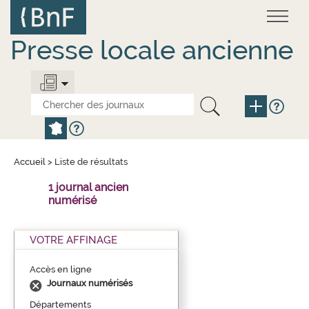
Aller
Panneau de gestion des cookies
au
contenu
principal
Presse locale ancienne
Accueil
>
Liste de résultats
1 journal ancien
numérisé
VOTRE AFFINAGE
Accès en ligne
Journaux numérisés
Départements