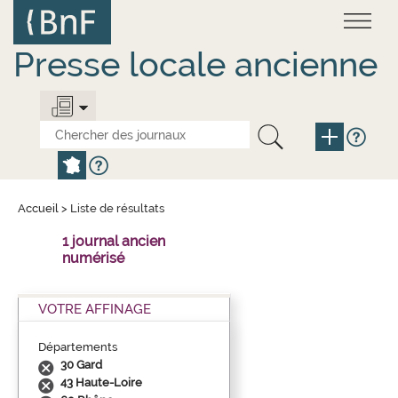
Aller
Panneau de gestion des cookies
au
contenu
principal
Presse locale ancienne
Accueil
>
Liste de résultats
1 journal ancien
numérisé
VOTRE AFFINAGE
Départements
30 Gard
43 Haute-Loire