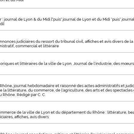
 : journal de Lyon & du Midi ["puis" journal de Lyon et du Midi "puis" journ
di]
nonces judiciaires du ressort du tribunal civil, affiches et avis divers de la 
istratif, commercial et littéraire
oriques et littéraires de la ville de Lyon. Journal de l'industrie, des mœur
hône, journal hebdomadaire et raisonné des actes administratifs et judic
de la littérature, du commerce, de l'agriculture, des arts et des spectacles 
 Rhône. Rédigé par C. C.
mmerce de la ville de Lyon et du département du Rhône : littérature, bea
iaires, affiches, avis divers