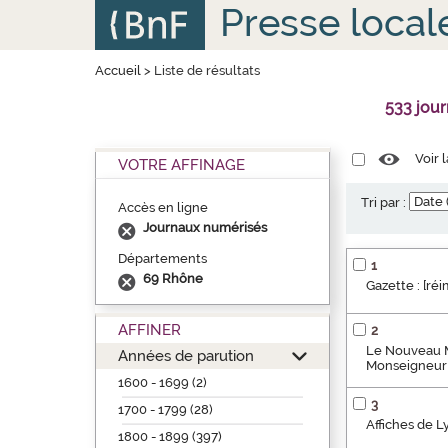
Aller
Panneau de gestion des cookies
Presse local
au
contenu
principal
Accueil
>
Liste de résultats
533 jou
Voir 
VOTRE AFFINAGE
Tri par :
Accès en ligne
Journaux numérisés
Départements
1
69 Rhône
Gazette : [ré
AFFINER
2
Le Nouveau Me
Années de parution
Monseigneur 
1600 - 1699 (2)
3
1700 - 1799 (28)
Affiches de L
1800 - 1899 (397)