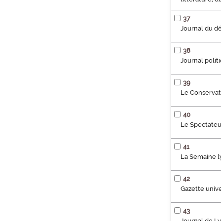
37
Journal du dé
38
Journal polit
39
Le Conservat
40
Le Spectateur
41
La Semaine l
42
Gazette unive
43
Journal de Ly