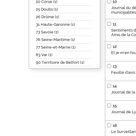
20 Corse (1)
10
Journal du dé
25 Doubs (1)
municipalités
26 Drôme (1)
11
31 Haute-Garonne (1)
Sentiments de
73 Savoie (1)
Amis de la Co
76 Seine-Maritime (1)
12
77 Seine-et-Marne (1)
Et je m'en fou
83 Var (1)
90 Territoire de Belfort (1)
13
Feuille d'av
14
Journal de la
15
Journal de L
16
Le Surveillan