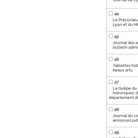
44
Le Précurseur
Lyon et du Mi
45
Journal des an
bulletin admin
46
Tablettes hist
beaux arts
47
La Guêpe du R
historiques, 
département du
48
Journal du co
annonces judic
49