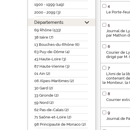
1900 - 1999 (149)
4
Le Porte-feuil
2000 - 2099 (3)
Départements
5
69 Rhône (533)
Journal de Ly
par Mathon d
38 Isère (7)
13 Bouches-du-Rhône (6)
6
63 Puy-de-Dôme (4)
Courier de Ly
dirigé par M
43 Haute-Loire (3)
87 Haute-Vienne (3)
7
01 Ain (2)
L'Ami de la l
contenant de 
06 Alpes-Maritimes (2)
le Moniteur, la
30 Gard (2)
8
33 Gironde (2)
Courrier extr
59 Nord (2)
62 Pas-de-Calais (2)
9
71 Saône-et-Loire (2)
Journal de Pa
98 Principauté de Monaco (2)