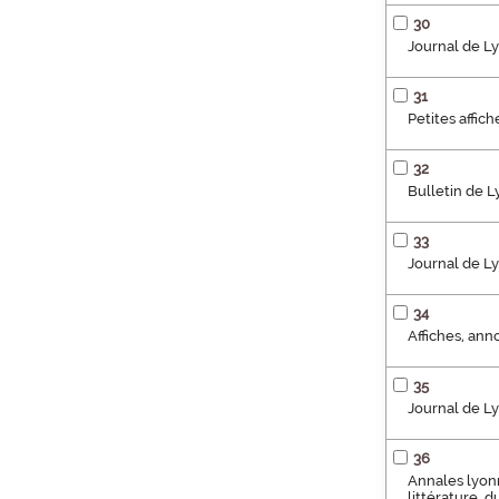
30
Journal de Ly
31
Petites affic
32
Bulletin de 
33
Journal de L
34
Affiches, ann
35
Journal de Ly
36
Annales lyonn
littérature, 