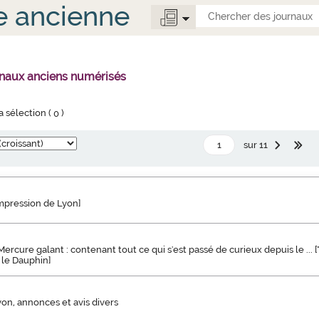
e ancienne
rnaux anciens numérisés
la sélection (
0
)
sur 11
impression de Lyon]
rcure galant : contenant tout ce qui s'est passé de curieux depuis le ... [
le Dauphin]
yon, annonces et avis divers