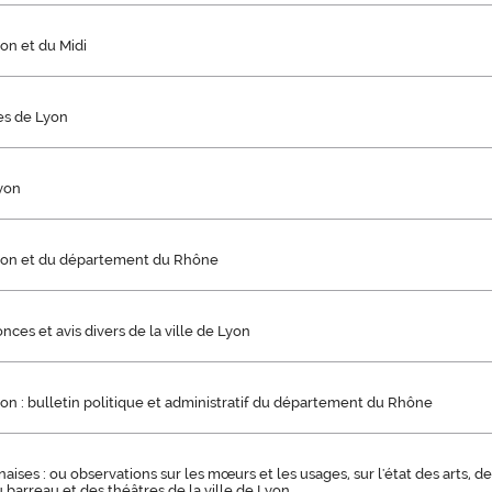
on et du Midi
hes de Lyon
Lyon
yon et du département du Rhône
onces et avis divers de la ville de Lyon
on : bulletin politique et administratif du département du Rhône
aises : ou observations sur les mœurs et les usages, sur l'état des arts, de
du barreau et des théâtres de la ville de Lyon