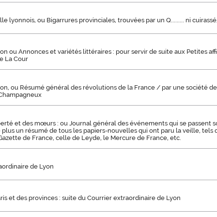
le lyonnois, ou Bigarrures provinciales, trouvées par un Q......... ni cuirassé
on ou Annonces et variétés littéraires : pour servir de suite aux Petites af
e La Cour
on, ou Résumé général des révolutions de la France / par une société de 
. Champagneux
iberté et des mœurs : ou Journal général des événements qui se passent s
plus un résumé de tous les papiers-nouvelles qui ont paru la veille, tels q
 Gazette de France, celle de Leyde, le Mercure de France, etc.
aordinaire de Lyon
ris et des provinces : suite du Courrier extraordinaire de Lyon