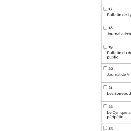
17
Bulletin de 
18
Journal admini
19
Bulletin du 
public
20
Journal de Vi
21
Les Soirées 
22
Le Cynique an
péripétie
23