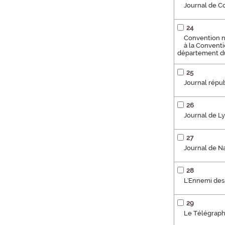
Journal de C
24
Convention na
à la Conventi
département du
25
Journal répu
26
Journal de L
27
Journal de N
28
L'Ennemi des 
29
Le Télégraph