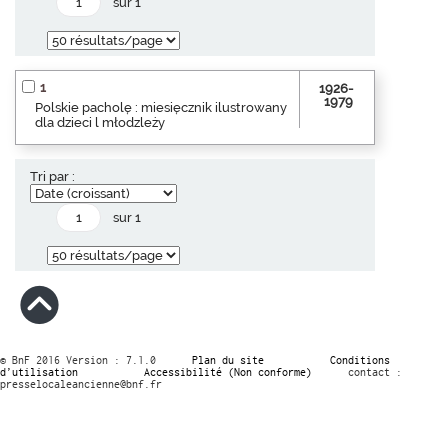
sur 1
1
1926-
1979
Polskie pacholę : miesięcznik ilustrowany
dla dzieci l młodzleży
Tri par :
sur 1
© BnF 2016 Version : 7.1.0
Plan du site
Conditions
d’utilisation
Accessibilité (Non conforme)
contact :
presselocaleancienne@bnf.fr