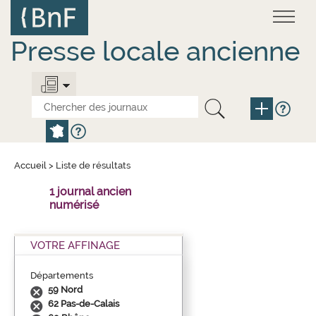
Aller
Panneau de gestion des cookies
au
contenu
principal
Presse locale ancienne
Accueil
>
Liste de résultats
1 journal ancien
numérisé
VOTRE AFFINAGE
Départements
59 Nord
62 Pas-de-Calais