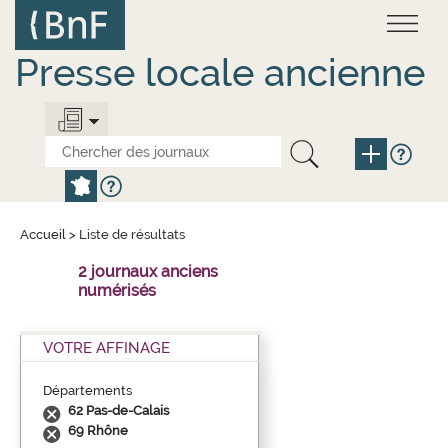
Aller
Panneau de gestion des cookies
au
contenu
principal
Presse locale ancienne
Accueil
>
Liste de résultats
2 journaux anciens
numérisés
VOTRE AFFINAGE
Départements
62 Pas-de-Calais
69 Rhône