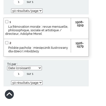
sur 1
1
1908-
1919
La Rénovation morale : revue mensuelle,
philosophique, sociale et artistique /
directeur, Adolphe Morel
2
1926-
1979
Polskie pacholę : miesięcznik ilustrowany
dla dzieci l młodzleży
Tri par :
sur 1