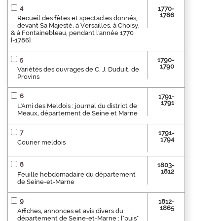
4
1770-
1786
Recueil des fêtes et spectacles donnés,
devant Sa Majesté, à Versailles, à Choisy,
& à Fontainebleau, pendant l'année 1770
[-1786]
5
1790-
1790
Variétés des ouvrages de C. J. Duduit, de
Provins
6
1791-
1791
L'Ami des Meldois : journal du district de
Meaux, département de Seine et Marne
7
1791-
1794
Courier meldois
8
1803-
1812
Feuille hebdomadaire du département
de Seine-et-Marne
9
1812-
1865
Affiches, annonces et avis divers du
département de Seine-et-Marne : ["puis"