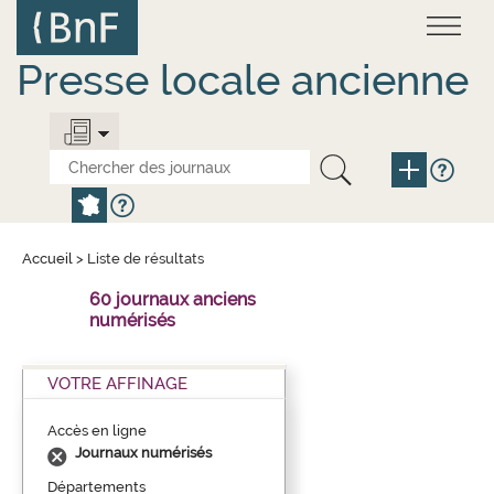
Aller
Panneau de gestion des cookies
au
contenu
principal
Presse locale ancienne
Accueil
>
Liste de résultats
60 journaux anciens
numérisés
VOTRE AFFINAGE
Accès en ligne
Journaux numérisés
Départements