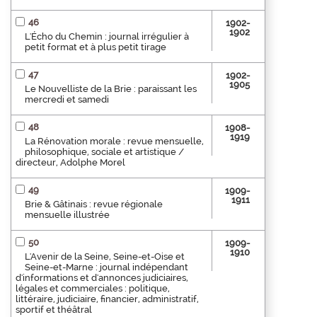
46
1902-
1902
L'Écho du Chemin : journal irrégulier à
petit format et à plus petit tirage
47
1902-
1905
Le Nouvelliste de la Brie : paraissant les
mercredi et samedi
48
1908-
1919
La Rénovation morale : revue mensuelle,
philosophique, sociale et artistique /
directeur, Adolphe Morel
49
1909-
1911
Brie & Gâtinais : revue régionale
mensuelle illustrée
50
1909-
1910
L'Avenir de la Seine, Seine-et-Oise et
Seine-et-Marne : journal indépendant
d'informations et d'annonces judiciaires,
légales et commerciales : politique,
littéraire, judiciaire, financier, administratif,
sportif et théâtral