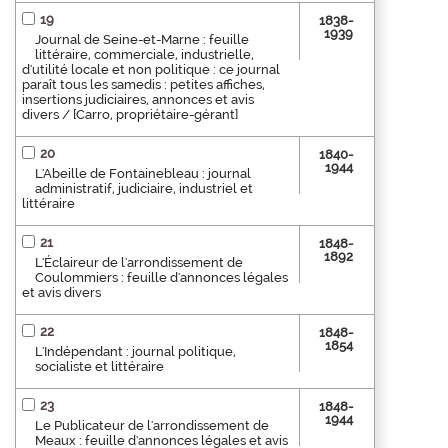
19
1838-
1939
Journal de Seine-et-Marne : feuille
littéraire, commerciale, industrielle,
d'utilité locale et non politique : ce journal
paraît tous les samedis : petites affiches,
insertions judiciaires, annonces et avis
divers / [Carro, propriétaire-gérant]
20
1840-
1944
L'Abeille de Fontainebleau : journal
administratif, judiciaire, industriel et
littéraire
21
1848-
1892
L'Éclaireur de l'arrondissement de
Coulommiers : feuille d'annonces légales
et avis divers
22
1848-
1854
L'Indépendant : journal politique,
socialiste et littéraire
23
1848-
1944
Le Publicateur de l'arrondissement de
Meaux : feuille d'annonces légales et avis