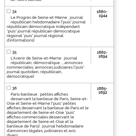
34
1880-
1944
Le Progrès de Seine-et-Marne : journal
républicain hebdomadaire ["puis" journal
républicain démocratique indépendant
"puis" journal républicain démocratique
régional "puis" journal régional
d'informations]
35
1882-
1894
L'Avenir de Seine-et-Marne : journal
républicain, démocratique..., annonces
commerciales, annonces judiciaires ["puis"
journal quotidien, républicain,
démocratique]
36
1885-
1892
Paris-banlieue : petites affiches
desservant la banlieue de Paris, Seine-et-
Oise et Seine-et-Marne ["puis" petites
affiches desservant la banlieue de Paris et le
département de Seine-et-Oise "puis"
affiches commerciales desservant le
département de Seine-et-Oise et la
banlieue de Paris] : journal hebdomadaire
d'annonces légales, judiciaires et avis
divers...