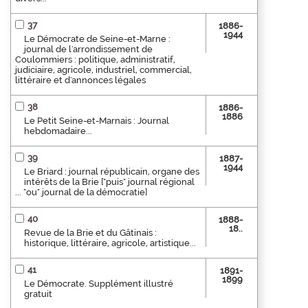
37
1886-
1944
Le Démocrate de Seine-et-Marne :
journal de l'arrondissement de
Coulommiers : politique, administratif,
judiciaire, agricole, industriel, commercial,
littéraire et d'annonces légales
38
1886-
1886
Le Petit Seine-et-Marnais : Journal
hebdomadaire...
39
1887-
1944
Le Briard : journal républicain, organe des
intérêts de la Brie ["puis" journal régional
... "ou" journal de la démocratie]
40
1888-
18..
Revue de la Brie et du Gâtinais :
historique, littéraire, agricole, artistique...
41
1891-
1899
Le Démocrate. Supplément illustré
gratuit