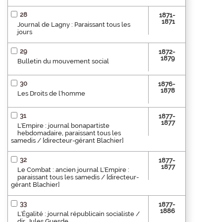
28
1871-
1871
Journal de Lagny : Paraissant tous les
jours
29
1872-
1879
Bulletin du mouvement social
30
1876-
1878
Les Droits de l'homme
31
1877-
1877
L'Empire : journal bonapartiste
hebdomadaire, paraissant tous les
samedis / [directeur-gérant Blachier]
32
1877-
1877
Le Combat : ancien journal L'Empire :
paraissant tous les samedis / [directeur-
gérant Blachier]
33
1877-
1886
L'Égalité : journal républicain socialiste /
dir. Jules Guesde