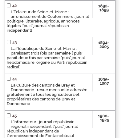
42
1892-
1899
L'Éclaireur de Seine-et-Marne :
arrondissement de Coulommiers : journal
politique, littéraire, agricole, annonces
légales ["puis" journal républicain
indépendant]
43
1894-
2005
La République de Seine-et-Marne :
paraissant trois fois par semaine ["puis"
paraît deux fois par semaine "puis" journal
hebdomadaire, organe du Parti républicain
radical]
44
1895-
1897
La Culture des cantons de Bray et
Donnemarie : revue mensuelle adressée
gratuitement à tous les agriculteurs et
propriétaires des cantons de Bray et
Donnemarie...
45
1900-
1925
L'Informateur : journal républicain
régional indépendant ["puis" journal
républicain indépendant de
l'arrondissement de Fontainebleau]