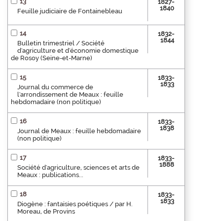
13
1827-
1840
Feuille judiciaire de Fontainebleau
14
1832-
1844
Bulletin trimestriel / Société
d'agriculture et d'économie domestique
de Rosoy (Seine-et-Marne)
15
1833-
1833
Journal du commerce de
l'arrondissement de Meaux : feuille
hebdomadaire (non politique)
16
1833-
1838
Journal de Meaux : feuille hebdomadaire
(non politique)
17
1833-
1888
Société d'agriculture, sciences et arts de
Meaux : publications...
18
1833-
1833
Diogène : fantaisies poétiques / par H.
Moreau, de Provins