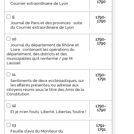
1790
Courrier extraordinaire de Lyon
9
1790-
1790
Journal de Paris et des provinces : suite
du Courrier extraordinaire de Lyon
10
1790-
1790
Journal du département de Rhône et
Loire : contenant les opérations du
département, des districts et des
municipalités qu'il renferme / par M.
Laussel
11
1790-
1791
Sentiments de deux ecclésiastiques, sur
les affaires présentes, ou adresse aux
citoyens réunis sous le titre des Amis de la
Constitution
12
1790-
1790
Et je m'en fouts. Liberté, Libertas, foutre !
13
1791-
1791
Feuille d'avis du Moniteur du