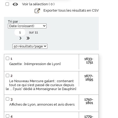
Voir la sélection (
0
)
Exporter tous les résultats en CSV
Tri par :
sur 11
1
1633-
1751
Gazette : [réimpression de Lyon]
2
1677-
1695
Le Nouveau Mercure galant : contenant
tout ce qui s'est passé de curieux depuis
le ... ["puis" dédié à Monseigneur le Dauphin]
3
1750-
1801
Affiches de Lyon, annonces et avis divers
4
1779-