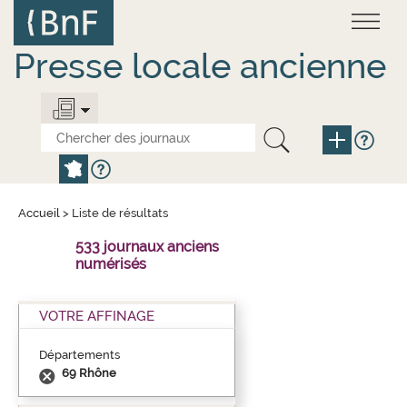
Aller
Panneau de gestion des cookies
au
contenu
principal
Presse locale ancienne
Accueil
>
Liste de résultats
533 journaux anciens
numérisés
VOTRE AFFINAGE
Départements
69 Rhône