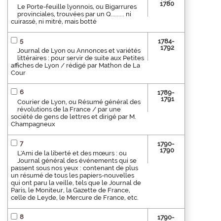
1780
Le Porte-feuille lyonnois, ou Bigarrures
provinciales, trouvées par un Q......... ni
cuirassé, ni mitré, mais botté
5
1784-
1792
Journal de Lyon ou Annonces et variétés
littéraires : pour servir de suite aux Petites
affiches de Lyon / rédigé par Mathon de La
Cour
6
1789-
1791
Courier de Lyon, ou Résumé général des
révolutions de la France / par une
société de gens de lettres et dirigé par M.
Champagneux
7
1790-
1790
L'Ami de la liberté et des mœurs : ou
Journal général des événements qui se
passent sous nos yeux : contenant de plus
un résumé de tous les papiers-nouvelles
qui ont paru la veille, tels que le Journal de
Paris, le Moniteur, la Gazette de France,
celle de Leyde, le Mercure de France, etc.
8
1790-