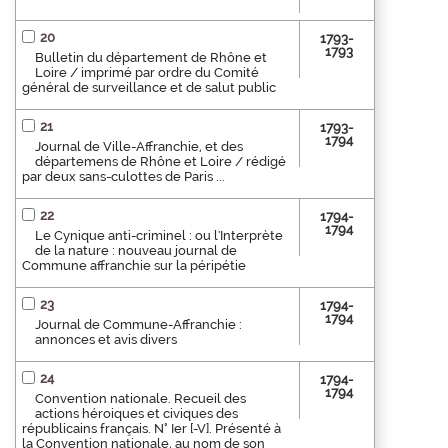
20
1793-
1793
Bulletin du département de Rhône et
Loire / imprimé par ordre du Comité
général de surveillance et de salut public
21
1793-
1794
Journal de Ville-Affranchie, et des
départemens de Rhône et Loire / rédigé
par deux sans-culottes de Paris ...
22
1794-
1794
Le Cynique anti-criminel : ou l'Interprète
de la nature : nouveau journal de
Commune affranchie sur la péripétie
23
1794-
1794
Journal de Commune-Affranchie :
annonces et avis divers
24
1794-
1794
Convention nationale. Recueil des
actions héroiques et civiques des
républicains français. N° Ier [-V]. Présenté à
la Convention nationale, au nom de son