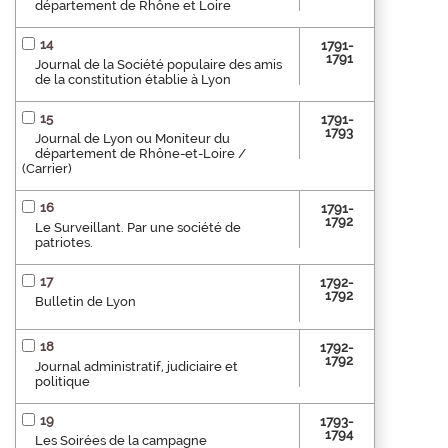
département de Rhône et Loire
14
1791-
1791
Journal de la Société populaire des amis
de la constitution établie à Lyon
15
1791-
1793
Journal de Lyon ou Moniteur du
département de Rhône-et-Loire /
(Carrier)
16
1791-
1792
Le Surveillant. Par une société de
patriotes.
17
1792-
1792
Bulletin de Lyon
18
1792-
1792
Journal administratif, judiciaire et
politique
19
1793-
1794
Les Soirées de la campagne