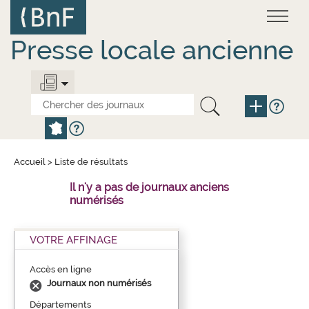
Aller
Panneau de gestion des cookies
au
contenu
principal
Presse locale ancienne
Accueil
>
Liste de résultats
Il n'y a pas de journaux anciens
numérisés
VOTRE AFFINAGE
Accès en ligne
Journaux non numérisés
Départements