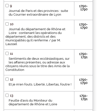
9
1790-
1790
Journal de Paris et des provinces : suite
du Courrier extraordinaire de Lyon
10
1790-
1790
Journal du département de Rhône et
Loire : contenant les opérations du
département, des districts et des
municipalités qu'il renferme / par M.
Laussel
11
1790-
1791
Sentiments de deux ecclésiastiques, sur
les affaires présentes, ou adresse aux
citoyens réunis sous le titre des Amis de la
Constitution
12
1790-
1790
Et je m'en fouts. Liberté, Libertas, foutre !
13
1791-
1791
Feuille d'avis du Moniteur du
département de Rhône et Loire