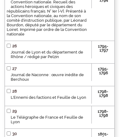
1794
Convention nationale. Recueil des
actions héroiques et civiques des
républicains français. N° Ier [-V]. Présenté à
la Convention nationale, au nom de son
comité d'instruction publique, par Léonard
Bourdon, député par le département du
Loiret. Imprimé par ordre de la Convention
nationale
26
1795-
1797
Journal de Lyon et du département de
Rhône / rédigé par Pelzin
27
1795-
1796
Journal de Naconne : œuvre inédite de
Berchoux
28
1798-
1798
L'Ennemi des factions et Feuille de Lyon
29
1798-
1798
Le Télégraphe de France et Feuille de
Lyon
30
1801-