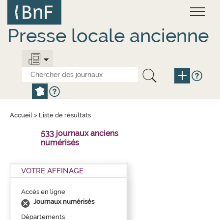
Aller
Panneau de gestion des cookies
au
contenu
principal
Presse locale ancienne
Accueil
>
Liste de résultats
533 journaux anciens
numérisés
VOTRE AFFINAGE
Accès en ligne
Journaux numérisés
Départements