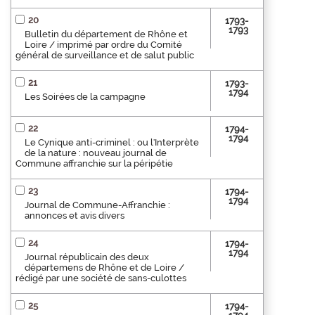
20
1793-
1793
Bulletin du département de Rhône et
Loire / imprimé par ordre du Comité
général de surveillance et de salut public
21
1793-
1794
Les Soirées de la campagne
22
1794-
1794
Le Cynique anti-criminel : ou l'Interprète
de la nature : nouveau journal de
Commune affranchie sur la péripétie
23
1794-
1794
Journal de Commune-Affranchie :
annonces et avis divers
24
1794-
1794
Journal républicain des deux
départemens de Rhône et de Loire /
rédigé par une société de sans-culottes
25
1794-