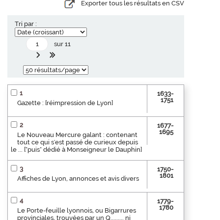
Exporter tous les résultats en CSV
Tri par :
sur 11
1
1633-
1751
Gazette : [réimpression de Lyon]
2
1677-
1695
Le Nouveau Mercure galant : contenant
tout ce qui s'est passé de curieux depuis
le ... ["puis" dédié à Monseigneur le Dauphin]
3
1750-
1801
Affiches de Lyon, annonces et avis divers
4
1779-
1780
Le Porte-feuille lyonnois, ou Bigarrures
provinciales, trouvées par un Q......... ni