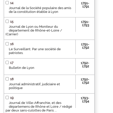
14
1791-
1791
Journal de la Société populaire des amis
de la constitution établie à Lyon
15
1791-
1793
Journal de Lyon ou Moniteur du
département de Rhône-et-Loire /
(Carrier)
16
1791-
1792
Le Surveillant. Par une société de
patriotes.
17
1792-
1792
Bulletin de Lyon
18
1792-
1792
Journal administratif, judiciaire et
politique
19
1793-
1794
Journal de Ville-Affranchie, et des
départemens de Rhône et Loire / rédigé
par deux sans-culottes de Paris ...