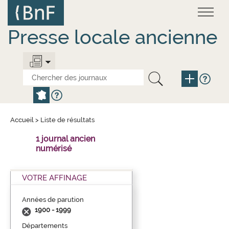
Aller
Panneau de gestion des cookies
au
contenu
principal
Presse locale ancienne
Accueil
>
Liste de résultats
1 journal ancien
numérisé
VOTRE AFFINAGE
Années de parution
1900 - 1999
Départements