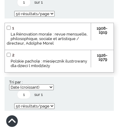
sur 1
1
1908-
1919
La Rénovation morale : revue mensuelle,
philosophique, sociale et artistique /
directeur, Adolphe Morel
2
1926-
1979
Polskie pacholę : miesięcznik ilustrowany
dla dzieci l młodzleży
Tri par :
sur 1