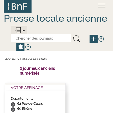
Aller
Panneau de gestion des cookies
au
contenu
principal
Presse locale ancienne
Accueil
>
Liste de résultats
2 journaux anciens
numérisés
VOTRE AFFINAGE
Départements
62 Pas-de-Calais
69 Rhône