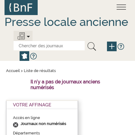
Aller
Panneau de gestion des cookies
au
contenu
principal
Presse locale ancienne
Accueil
>
Liste de résultats
Il n'y a pas de journaux anciens
numérisés
VOTRE AFFINAGE
Accès en ligne
Journaux non numérisés
Départements