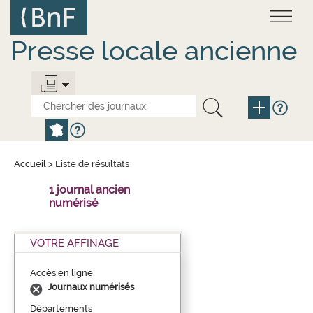
Aller
Panneau de gestion des cookies
au
contenu
principal
Presse locale ancienne
Accueil
>
Liste de résultats
1 journal ancien
numérisé
VOTRE AFFINAGE
Accès en ligne
Journaux numérisés
Départements