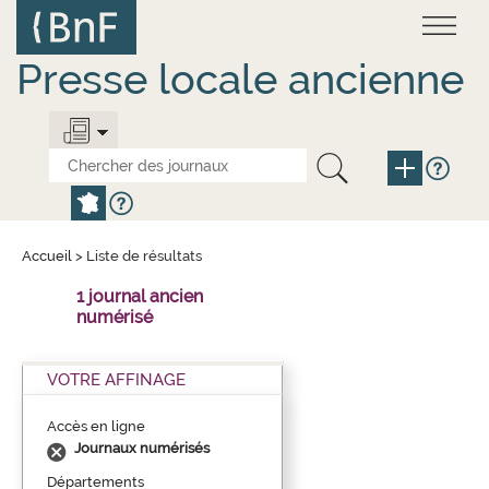
Aller
Panneau de gestion des cookies
au
contenu
principal
Presse locale ancienne
Accueil
>
Liste de résultats
1 journal ancien
numérisé
VOTRE AFFINAGE
Accès en ligne
Journaux numérisés
Départements