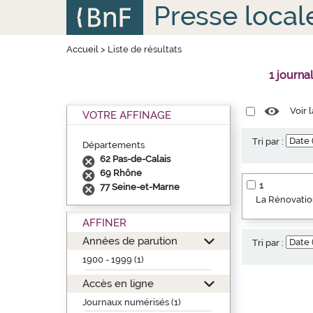
Aller
Panneau de gestion des cookies
Presse local
au
contenu
principal
Accueil
>
Liste de résultats
1 journa
Voir 
VOTRE AFFINAGE
Tri par :
Départements
62 Pas-de-Calais
69 Rhône
1
77 Seine-et-Marne
La Rénovation
AFFINER
Années de parution
Tri par :
1900 - 1999 (1)
Accès en ligne
Journaux numérisés (1)