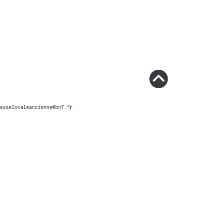
esselocaleancienne@bnf.fr