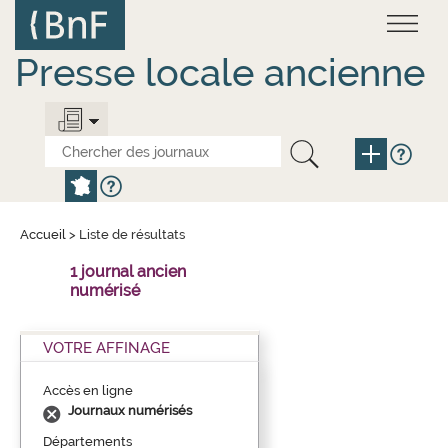
Aller
Panneau de gestion des cookies
au
contenu
principal
Presse locale ancienne
Accueil
>
Liste de résultats
1 journal ancien
numérisé
VOTRE AFFINAGE
Accès en ligne
Journaux numérisés
Départements