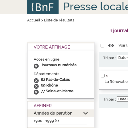
Aller
Panneau de gestion des cookies
Presse local
au
contenu
principal
Accueil
>
Liste de résultats
1 journa
Voir 
VOTRE AFFINAGE
Tri par :
Accès en ligne
Journaux numérisés
Départements
1
62 Pas-de-Calais
La Rénovation
69 Rhône
77 Seine-et-Marne
Tri par :
AFFINER
Années de parution
1900 - 1999 (1)