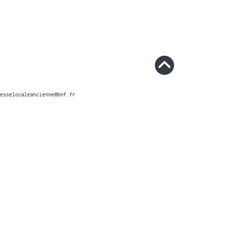
esselocaleancienne@bnf.fr