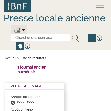
Aller
Panneau de gestion des cookies
au
contenu
principal
Presse locale ancienne
Accueil
>
Liste de résultats
1 journal ancien
numérisé
VOTRE AFFINAGE
Années de parution
1900 - 1999
Accès en ligne