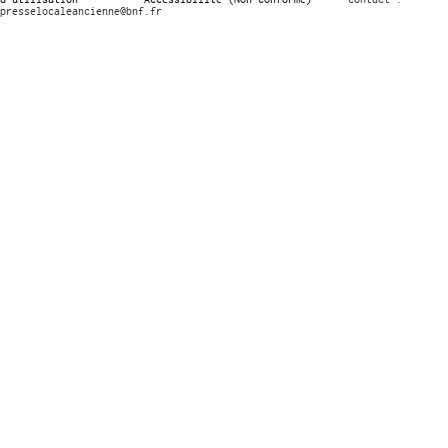
presselocaleancienne@bnf.fr