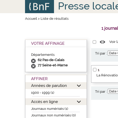
Aller
Panneau de gestion des cookies
Presse local
au
contenu
principal
Accueil
>
Liste de résultats
1 journa
Voir 
VOTRE AFFINAGE
Tri par :
Départements
62 Pas-de-Calais
77 Seine-et-Marne
1
La Rénovation
AFFINER
Années de parution
Tri par :
1900 - 1999 (1)
Accès en ligne
Journaux numérisés (1)
Journaux non numérisés (0)