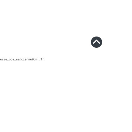
esselocaleancienne@bnf.fr