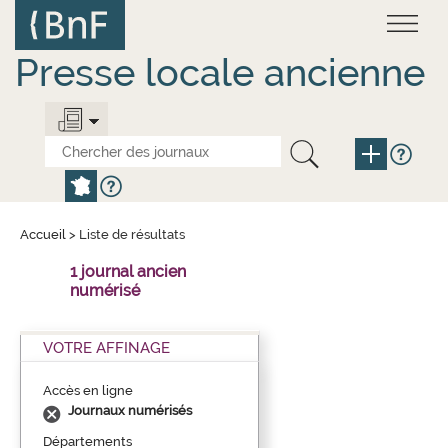
Aller
Panneau de gestion des cookies
au
contenu
principal
Presse locale ancienne
Accueil
>
Liste de résultats
1 journal ancien
numérisé
VOTRE AFFINAGE
Accès en ligne
Journaux numérisés
Départements