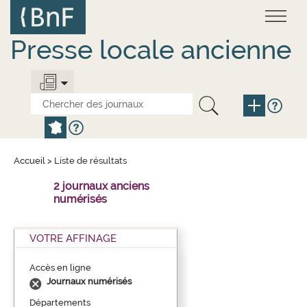
Aller
Panneau de gestion des cookies
au
contenu
principal
Presse locale ancienne
Accueil
>
Liste de résultats
2 journaux anciens
numérisés
VOTRE AFFINAGE
Accès en ligne
Journaux numérisés
Départements