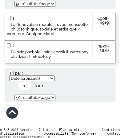
1
1908-
1919
La Rénovation morale : revue mensuelle,
philosophique, sociale et artistique /
directeur, Adolphe Morel
2
1926-
1979
Polskie pacholę : miesięcznik ilustrowany
dla dzieci l młodzleży
Tri par :
sur 1
© BnF 2016 Version : 7.1.0
Plan du site
Conditions
d’utilisation
Accessibilité (Non conforme)
contact :
presselocaleancienne@bnf.fr