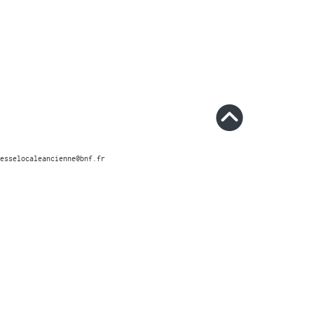
esselocaleancienne@bnf.fr