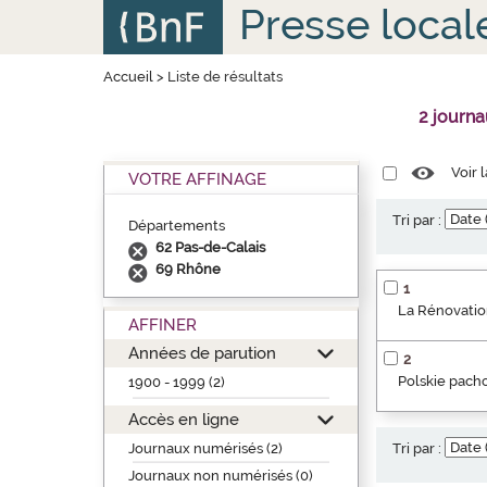
Aller
Panneau de gestion des cookies
Presse local
au
contenu
principal
Accueil
>
Liste de résultats
2 journ
Voir 
VOTRE AFFINAGE
Tri par :
Départements
62 Pas-de-Calais
69 Rhône
1
La Rénovation
AFFINER
Années de parution
2
Polskie pacho
1900 - 1999 (2)
Accès en ligne
Journaux numérisés (2)
Tri par :
Journaux non numérisés (0)