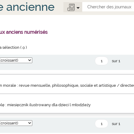
e ancienne
aux anciens numérisés
la sélection (
0
)
sur 1
 morale : revue mensuelle, philosophique, sociale et artistique / direct
lę : miesięcznik ilustrowany dla dzieci l młodzleży
sur 1