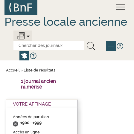
Aller
Panneau de gestion des cookies
au
contenu
principal
Presse locale ancienne
Accueil
>
Liste de résultats
1 journal ancien
numérisé
VOTRE AFFINAGE
Années de parution
1900 - 1999
Accès en ligne