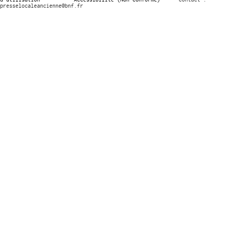
presselocaleancienne@bnf.fr