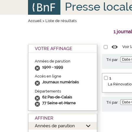
Aller
Panneau de gestion des cookies
Presse local
au
contenu
principal
Accueil
>
Liste de résultats
1 journa
Voir 
VOTRE AFFINAGE
Tri par :
Années de parution
1900 - 1999
Accès en ligne
1
Journaux numérisés
La Rénovation
Départements
62 Pas-de-Calais
Tri par :
77 Seine-et-Marne
AFFINER
Années de parution