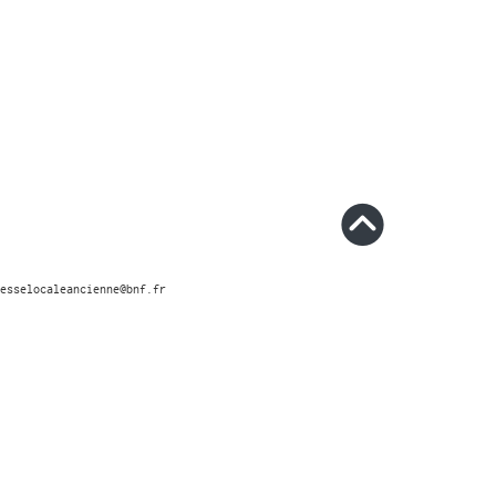
esselocaleancienne@bnf.fr