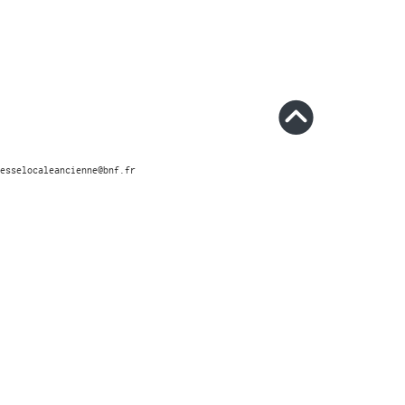
esselocaleancienne@bnf.fr