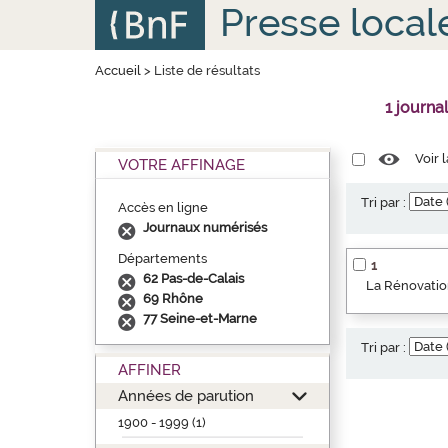
Aller
Panneau de gestion des cookies
Presse local
au
contenu
principal
Accueil
>
Liste de résultats
1 journa
Voir 
VOTRE AFFINAGE
Tri par :
Accès en ligne
Journaux numérisés
Départements
1
62 Pas-de-Calais
La Rénovation
69 Rhône
77 Seine-et-Marne
Tri par :
AFFINER
Années de parution
1900 - 1999 (1)