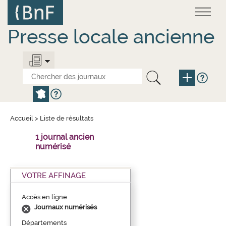
Aller
Panneau de gestion des cookies
au
contenu
principal
Presse locale ancienne
Accueil
>
Liste de résultats
1 journal ancien
numérisé
VOTRE AFFINAGE
Accès en ligne
Journaux numérisés
Départements