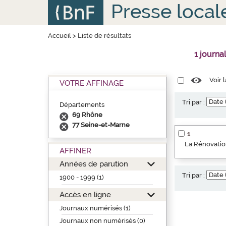
Aller
Panneau de gestion des cookies
Presse local
au
contenu
principal
Accueil
>
Liste de résultats
1 journa
Voir 
VOTRE AFFINAGE
Tri par :
Départements
69 Rhône
77 Seine-et-Marne
1
La Rénovation
AFFINER
Années de parution
Tri par :
1900 - 1999 (1)
Accès en ligne
Journaux numérisés (1)
Journaux non numérisés (0)