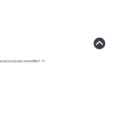
esselocaleancienne@bnf.fr