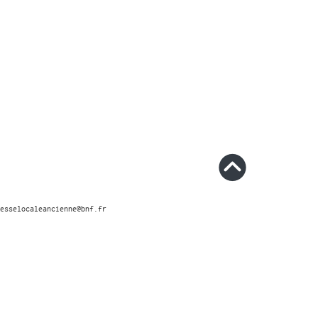
esselocaleancienne@bnf.fr