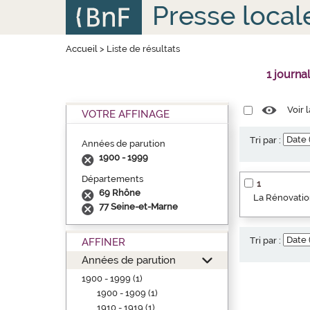
Aller
Panneau de gestion des cookies
Presse local
au
contenu
principal
Accueil
>
Liste de résultats
1 journa
Voir 
VOTRE AFFINAGE
Tri par :
Années de parution
1900 - 1999
Départements
1
69 Rhône
La Rénovation
77 Seine-et-Marne
Tri par :
AFFINER
Années de parution
1900 - 1999 (1)
1900 - 1909 (1)
1910 - 1919 (1)