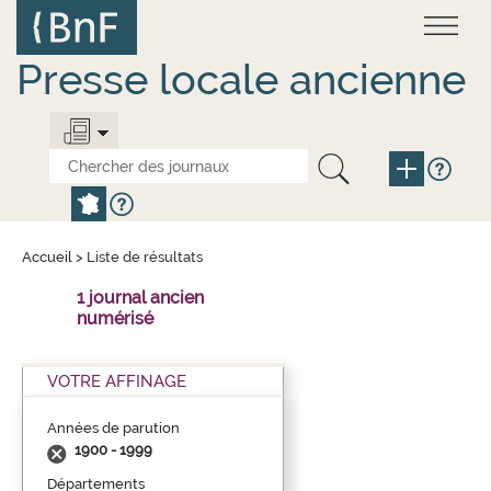
Aller
Panneau de gestion des cookies
au
contenu
principal
Presse locale ancienne
Accueil
>
Liste de résultats
1 journal ancien
numérisé
VOTRE AFFINAGE
Années de parution
1900 - 1999
Départements