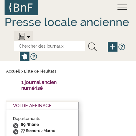
Aller
Panneau de gestion des cookies
au
contenu
principal
Presse locale ancienne
Accueil
>
Liste de résultats
1 journal ancien
numérisé
VOTRE AFFINAGE
Départements
69 Rhône
77 Seine-et-Marne