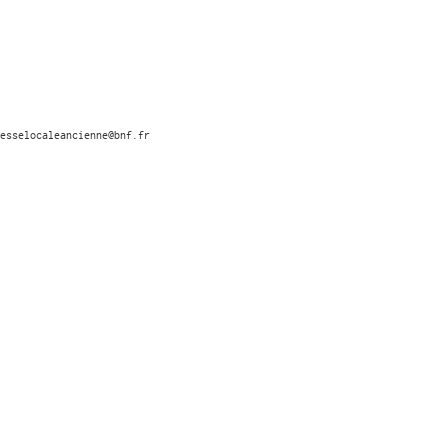
esselocaleancienne@bnf.fr