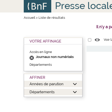
Aller
Panneau de gestion des cookies
Presse local
au
contenu
principal
Accueil
>
Liste de résultats
Il n'y a
Voir 
VOTRE AFFINAGE
Accès en ligne
Journaux non numérisés
Départements
AFFINER
Années de parution
Départements