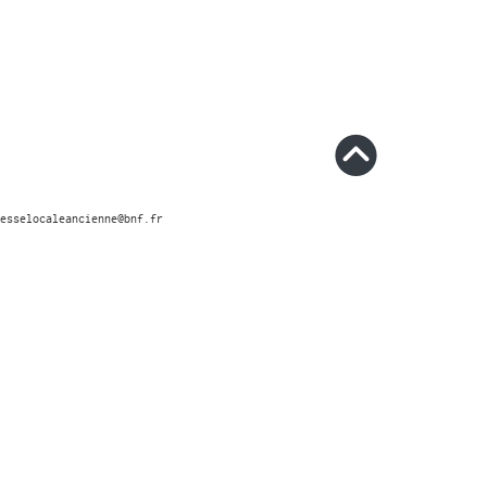
esselocaleancienne@bnf.fr