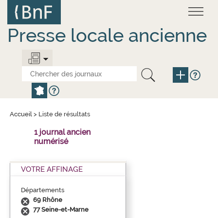
Aller
Panneau de gestion des cookies
au
contenu
principal
Presse locale ancienne
Accueil
>
Liste de résultats
1 journal ancien
numérisé
VOTRE AFFINAGE
Départements
69 Rhône
77 Seine-et-Marne