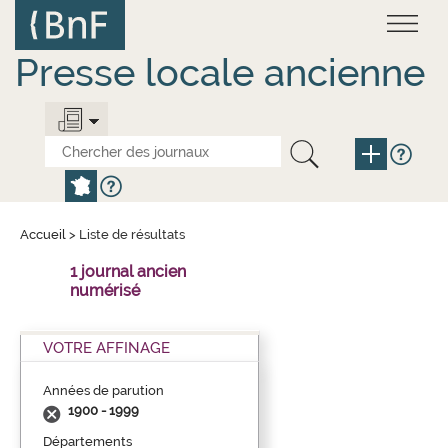
Aller
Panneau de gestion des cookies
au
contenu
principal
Presse locale ancienne
Accueil
>
Liste de résultats
1 journal ancien
numérisé
VOTRE AFFINAGE
Années de parution
1900 - 1999
Départements